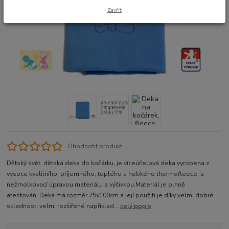
Zavřít
Ohodnotit produkt
Dětský svět, dětská deka do kočárku, je víceúčelová deka vyrobena z
vysoce kvalitního, příjemného, teplého a hebkého thermofleece, s
nežmolkovací úpravou materiálu a výšivkou.Materiál je plnně
atestován. Deka má rozměr 75x100cm a její použití je díky velmi dobré
skladnosti velmi rozšířené například...
celý popis