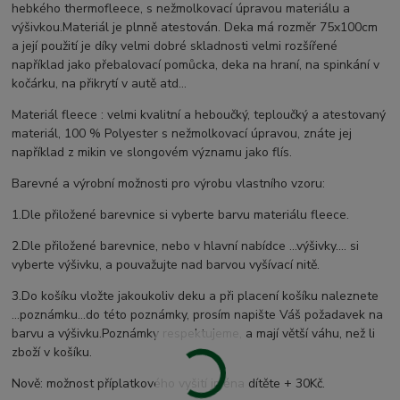
hebkého thermofleece, s nežmolkovací úpravou materiálu a
výšivkou.Materiál je plnně atestován. Deka má rozměr 75x100cm
a její použití je díky velmi dobré skladnosti velmi rozšířené
například jako přebalovací pomůcka, deka na hraní, na spinkání v
kočárku, na přikrytí v autě atd...
Materiál fleece : velmi kvalitní a heboučký, teploučký a atestovaný
materiál, 100 % Polyester s nežmolkovací úpravou, znáte jej
například z mikin ve slongovém významu jako flís.
Barevné a výrobní možnosti pro výrobu vlastního vzoru:
1.Dle přiložené barevnice si vyberte barvu materiálu fleece.
2.Dle přiložené barevnice, nebo v hlavní nabídce ...výšivky.... si
vyberte výšivku, a pouvažujte nad barvou vyšívací nitě.
3.Do košíku vložte jakoukoliv deku a při placení košíku naleznete
...poznámku...do této poznámky, prosím napište Váš požadavek na
barvu a výšivku.Poznámky respektujeme, a mají větší váhu, než li
zboží v košíku.
Nově: možnost příplatkového vyšití jména dítěte + 30Kč.