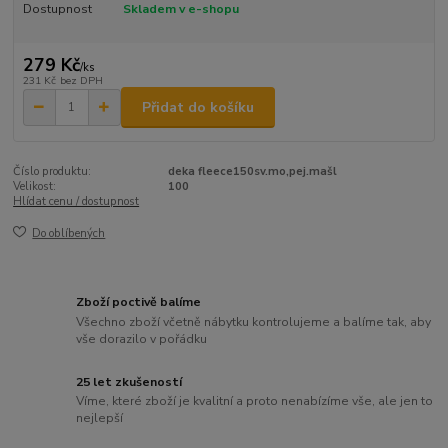
Dostupnost
Skladem v e-shopu
279 Kč
/
ks
231 Kč
bez DPH
Přidat do košíku
Číslo produktu:
deka fleece150sv.mo,pej.mašl
Velikost:
100
Hlídat cenu / dostupnost
Do oblíbených
Zboží poctivě balíme
Všechno zboží včetně nábytku kontrolujeme a balíme tak, aby
vše dorazilo v pořádku
25 let zkušeností
Víme, které zboží je kvalitní a proto nenabízíme vše, ale jen to
nejlepší