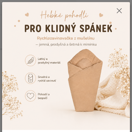
0
ks
CZK
+420 604 278 943
za
0,00 Kč
Menu
Hledat
Úvod
Dětské deky do kočárku
Deky fleece s výšivkou
Deka na kočárek,
fleece, světle modrá s pejskem s mašlí
Deka na kočárek, fleece, světle
modrá s pejskem s mašlí