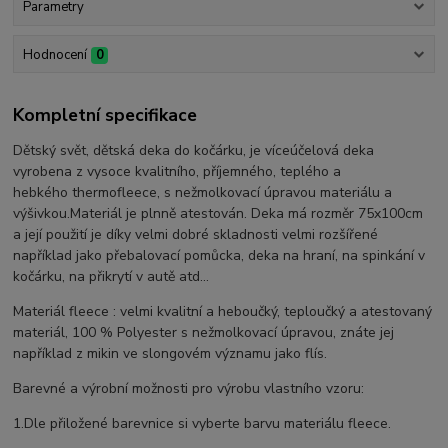
Parametry
Hodnocení
0
Kompletní specifikace
Dětský svět, dětská deka do kočárku, je víceúčelová deka
vyrobena z vysoce kvalitního, příjemného, teplého a
hebkého thermofleece, s nežmolkovací úpravou materiálu a
výšivkou.Materiál je plnně atestován. Deka má rozměr 75x100cm
a její použití je díky velmi dobré skladnosti velmi rozšířené
například jako přebalovací pomůcka, deka na hraní, na spinkání v
kočárku, na přikrytí v autě atd...
Materiál fleece : velmi kvalitní a heboučký, teploučký a atestovaný
materiál, 100 % Polyester s nežmolkovací úpravou, znáte jej
například z mikin ve slongovém významu jako flís.
Barevné a výrobní možnosti pro výrobu vlastního vzoru:
1.Dle přiložené barevnice si vyberte barvu materiálu fleece.