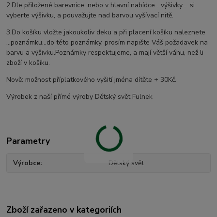
2.Dle přiložené barevnice, nebo v hlavní nabídce ...výšivky.... si
vyberte výšivku, a pouvažujte nad barvou vyšívací nitě.
3.Do košíku vložte jakoukoliv deku a při placení košíku naleznete
...poznámku...do této poznámky, prosím napište Váš požadavek na
barvu a výšivku.Poznámky respektujeme, a mají větší váhu, než li
zboží v košíku.
Nově: možnost příplatkového vyšití jména dítěte + 30Kč.
Výrobek z naší přímé výroby Dětský svět Fulnek
Parametry
Výrobce
Dětský svět
Zboží zařazeno v kategoriích