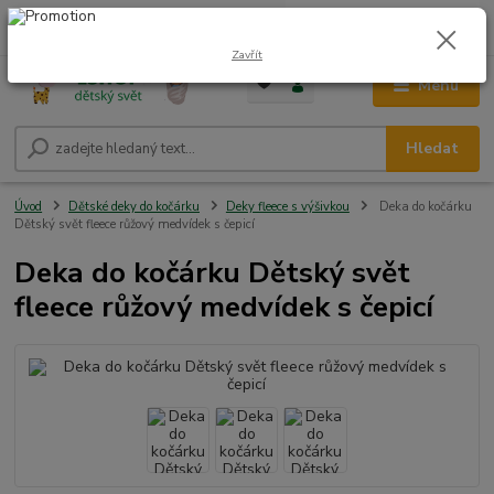
0
ks
CZK
+420 604 278 943
za
0,00 Kč
Zavřít
Menu
Hledat
Úvod
Dětské deky do kočárku
Deky fleece s výšivkou
Deka do kočárku
Dětský svět fleece růžový medvídek s čepicí
Deka do kočárku Dětský svět
fleece růžový medvídek s čepicí