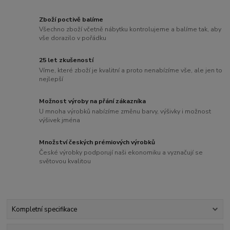
Zboží poctivě balíme
Všechno zboží včetně nábytku kontrolujeme a balíme tak, aby
vše dorazilo v pořádku
25 let zkušeností
Víme, které zboží je kvalitní a proto nenabízíme vše, ale jen to
nejlepší
Možnost výroby na přání zákazníka
U mnoha výrobků nabízíme změnu barvy, výšivky i možnost
výšivek jména
Množství českých prémiových výrobků
České výrobky podporují naši ekonomiku a vyznačují se
světovou kvalitou
Kompletní specifikace