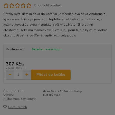
Ohodnotit produkt
Dětský svět, dětská deka do kočárku, je víceúčelová deka vyrobena z
vysoce kvalitního, příjemného, teplého a hebkého thermofleece, s
nežmolkovací úpravou materiálu a výšivkou.Materiál je plnně
atestován. Deka má rozměr 75x100cm a její použití je díky velmi dobré
skladnosti velmi rozšířené například...
celý popis
Dostupnost
Skladem v e-shopu
307 Kč
/
ks
254 Kč
bez DPH
Přidat do košíku
Číslo produktu:
deka fleece150rů.medv.čep
Výrobce:
Dětský svět
Hlídat cenu / dostupnost
Do oblíbených