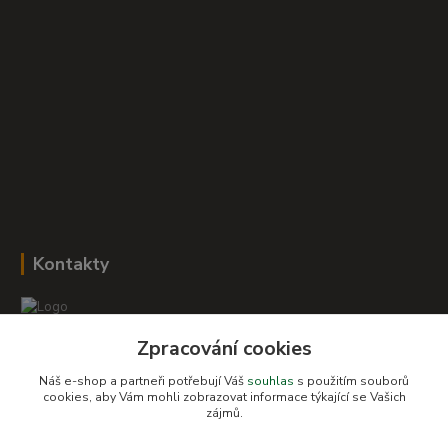
Kontakty
Zpracování cookies
Romana Šebestová
+420 604 278 943
Náš e-shop a partneři potřebují Váš
souhlas
s použitím souborů
cookies, aby Vám mohli zobrazovat informace týkající se Vašich
zájmů.
obchod-detskysvet@seznam.cz