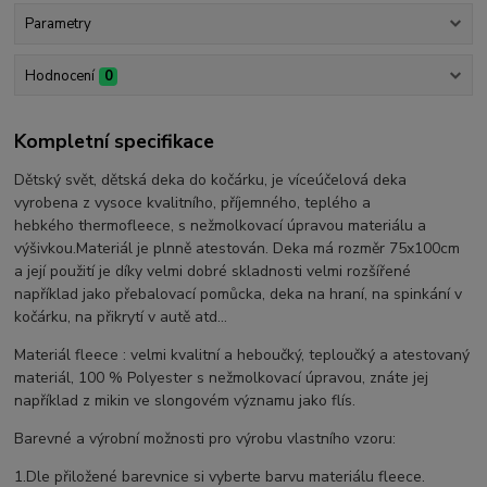
Parametry
Hodnocení
0
Kompletní specifikace
Dětský svět, dětská deka do kočárku, je víceúčelová deka
vyrobena z vysoce kvalitního, příjemného, teplého a
hebkého thermofleece, s nežmolkovací úpravou materiálu a
výšivkou.Materiál je plnně atestován. Deka má rozměr 75x100cm
a její použití je díky velmi dobré skladnosti velmi rozšířené
například jako přebalovací pomůcka, deka na hraní, na spinkání v
kočárku, na přikrytí v autě atd...
Materiál fleece : velmi kvalitní a heboučký, teploučký a atestovaný
materiál, 100 % Polyester s nežmolkovací úpravou, znáte jej
například z mikin ve slongovém významu jako flís.
Barevné a výrobní možnosti pro výrobu vlastního vzoru:
1.Dle přiložené barevnice si vyberte barvu materiálu fleece.