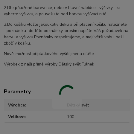
2.Dle přiložené barevnice, nebo v hlavní nabídce ...výšivky.... si
vyberte výšivku, a pouvažujte nad barvou vyšívací nitě.
3.Do košíku vložte jakoukoliv deku a při placení košíku naleznete
...poznámku...do této poznámky, prosím napište Váš požadavek na
barvu a výšivku.Poznámky respektujeme, a mají větší váhu, než li
zboží v košíku.
Nově: možnost příplatkového vyšití jména dítěte
Výrobek z naší přímé výroby Dětský svět Fulnek
Parametry
Výrobce
Dětský svět
Velikost
100