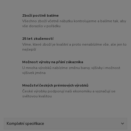
Zboží poctivě balíme
Všechno zboží včetně nábytku kontrolujeme a balíme tak, aby
vše dorazilo v pořádku
25 let zkušeností
Víme, které zboží je kvalitní a proto nenabízíme vše, ale jen to
nejlepší
Možnost výroby na přání zákazníka
U mnoha výrobků nabízíme změnu barvy, výšivky i možnost
výšivek jména
Množství českých prémiových výrobků
České výrobky podporují naši ekonomiku a vyznačují se
světovou kvalitou
Kompletní specifikace