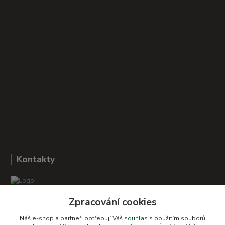
Kontakty
Zpracování cookies
Romana Šebestová
+420 604 278 943
Náš e-shop a partneři potřebují Váš
souhlas
s použitím souborů