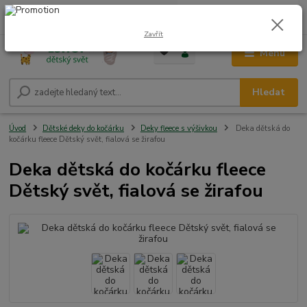
0
ks
CZK
+420 604 278 943
za
0,00 Kč
Zavřít
Menu
Hledat
Úvod
Dětské deky do kočárku
Deky fleece s výšivkou
Deka dětská do
kočárku fleece Dětský svět, fialová se žirafou
Deka dětská do kočárku fleece
Dětský svět, fialová se žirafou