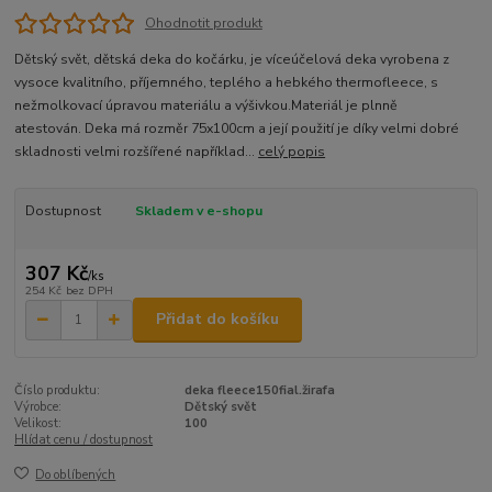
Ohodnotit produkt
Dětský svět, dětská deka do kočárku, je víceúčelová deka vyrobena z
vysoce kvalitního, příjemného, teplého a hebkého thermofleece, s
nežmolkovací úpravou materiálu a výšivkou.Materiál je plnně
atestován. Deka má rozměr 75x100cm a její použití je díky velmi dobré
skladnosti velmi rozšířené například...
celý popis
Dostupnost
Skladem v e-shopu
307 Kč
/
ks
254 Kč
bez DPH
Přidat do košíku
Číslo produktu:
deka fleece150fial.žirafa
Výrobce:
Dětský svět
Velikost:
100
Hlídat cenu / dostupnost
Do oblíbených